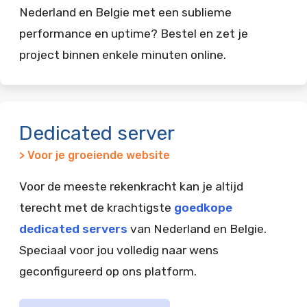
Nederland en Belgie met een sublieme
performance en uptime? Bestel en zet je
project binnen enkele minuten online.
Dedicated server
> Voor je groeiende website
Voor de meeste rekenkracht kan je altijd
terecht met de krachtigste
goedkope
dedicated servers
van Nederland en Belgie.
Speciaal voor jou volledig naar wens
geconfigureerd op ons platform.