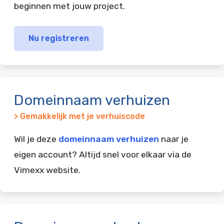
beginnen met jouw project.
Nu registreren
Domeinnaam verhuizen
> Gemakkelijk met je verhuiscode
Wil je deze
domeinnaam verhuizen
naar je
eigen account? Altijd snel voor elkaar via de
Vimexx website.